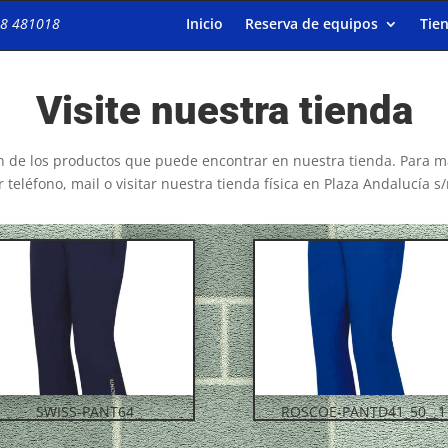
8 481018
Inicio
Reserva de equipos
Tie
Visite nuestra tienda
n de los productos que puede encontrar en nuestra tienda. Para 
 teléfono, mail o visitar nuestra tienda física en Plaza Andalucía s
SWISS-PANT64
ROSCOE-PANTD41_50__1