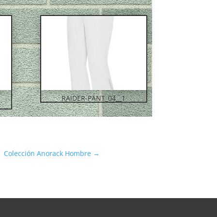
RAIDER-PANT_04__1
Colección Anorack Hombre
→