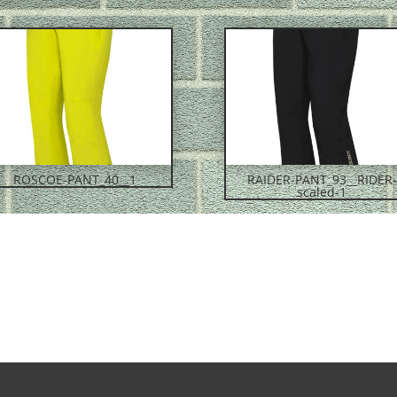
ROSCOE-PANT_40__1
RAIDER-PANT_93__RIDER-
scaled-1