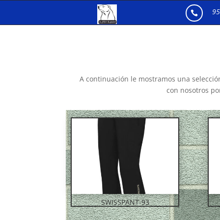
95

A continuación le mostramos una selecció
con nosotros por
SWISSPANT-93