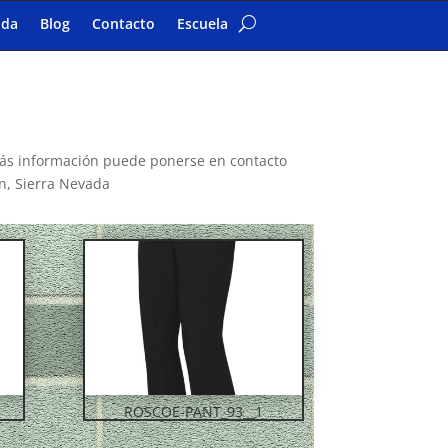
nda
Blog
Contacto
Escuela
más información puede ponerse en contacto
/n, Sierra Nevada
ROSCOE-PANT_93__1