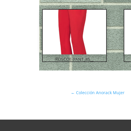
ROSCOE-PANT_85__
←
Colección Anorack Mujer