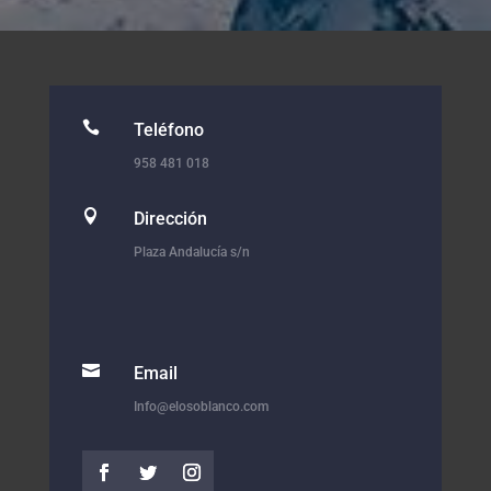

Teléfono
958 481 018

Dirección
Plaza Andalucía s/n

Email
Info@elosoblanco.com