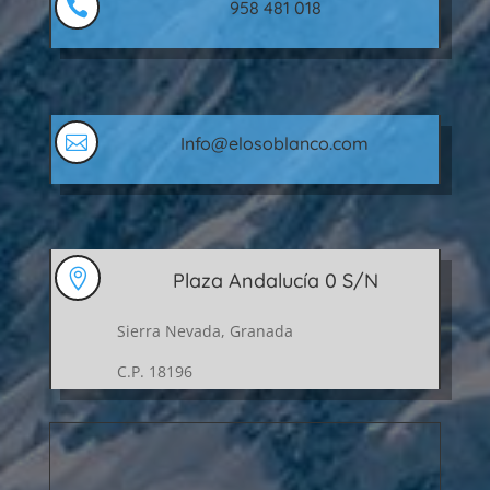

958 481 018

Info@elosoblanco.com

Plaza Andalucía 0 S/N
Sierra Nevada, Granada
C.P. 18196