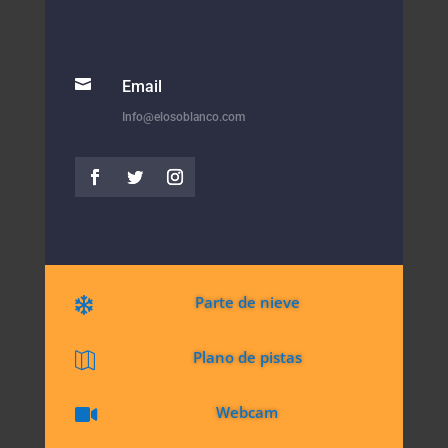

Email
Info@elosoblanco.com
Parte de nieve

Plano de pistas

Webcam
