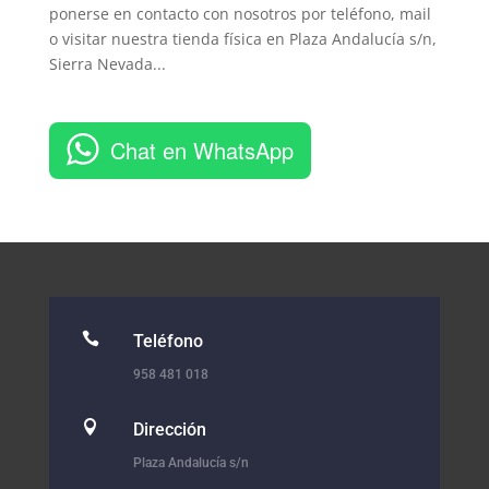
ponerse en contacto con nosotros por teléfono, mail
o visitar nuestra tienda física en Plaza Andalucía s/n,
Sierra Nevada...
Chat en WhatsApp

Teléfono
958 481 018

Dirección
Plaza Andalucía s/n