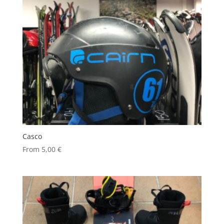
Casco
From
5,00
€