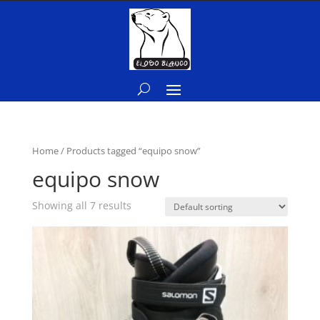

Home
/ Products tagged “equipo snow”
equipo snow
Showing all 7 results