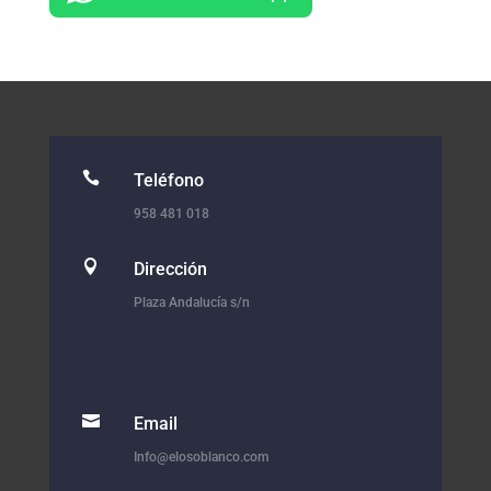

Teléfono
958 481 018

Dirección
Plaza Andalucía s/n

Email
Info@elosoblanco.com