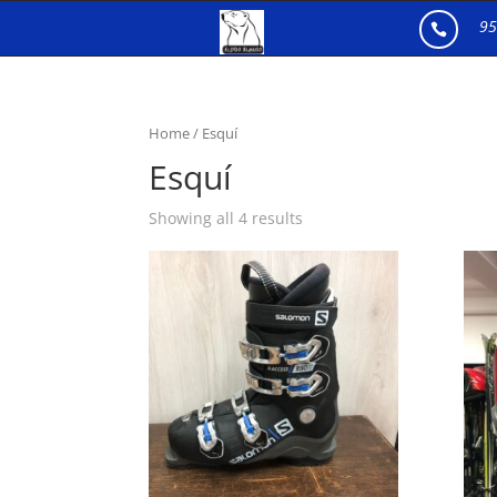
95

Home
/ Esquí
Esquí
Showing all 4 results